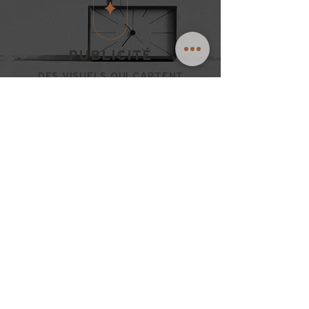
PUBLICITÉ
DES VISUELS QUI CAPTENT
L'ATTENTION
Papetrie
Produits imprimés
Publicité imprimée
Publicité numérique
Concept visuel
Habillage de véhicule
Enseignes découpées CNC