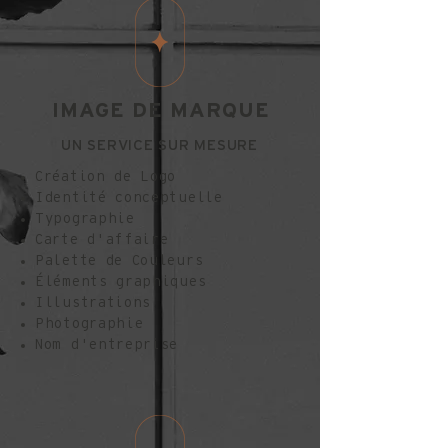
IMAGE DE MARQUE
UN SERVICE SUR MESURE
Création de Logo
Identité conceptuelle
Typographie
Carte d'affaire
Palette de Couleurs
Éléments graphiques
Illustrations
Photographie
Nom d'entreprise